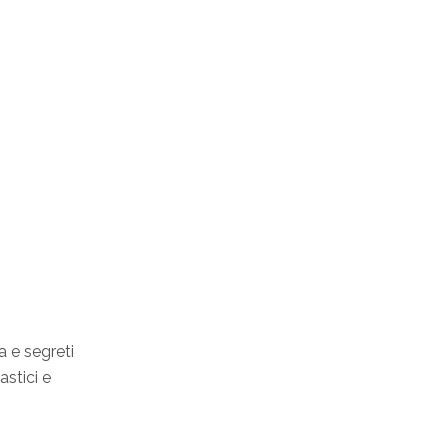
a e segreti
astici e