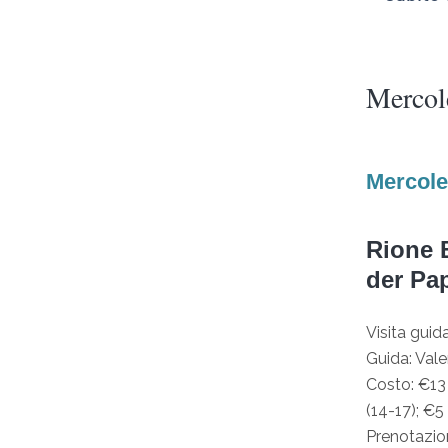
Mercol
Mercoled
Rione B
der Pa
Visita guid
Guida: Vale
Costo: €13 
(14-17); €5
Prenotazio