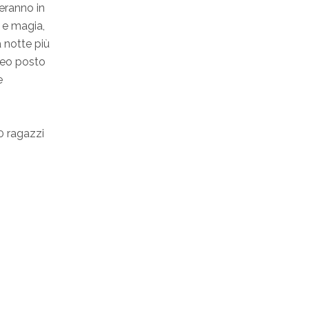
neranno in
 e magia,
 notte più
Iseo posto
e
10 ragazzi