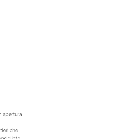
on apertura
ieri che
nsigliate