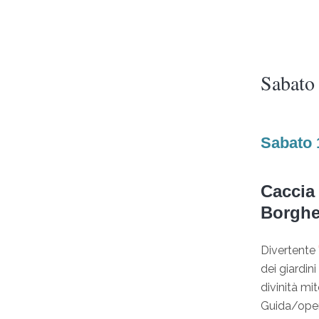
Sabato
Sabato 1
Caccia 
Borghe
Divertente
dei giardin
divinità m
Guida/oper