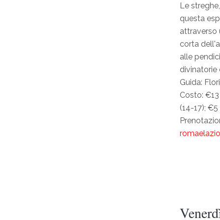
Le streghe,
questa espl
attraverso 
corta dell'
alle pendic
divinatorie
Guida: Flo
Costo: €13 
(14-17); €5
Prenotazio
romaelazi
Venerd