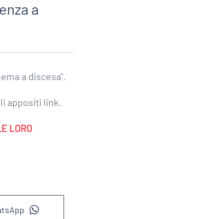
tenza a
chema a discesa".
i appositi link.
LE LORO
atsApp