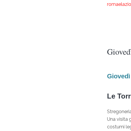
romaelazi
Gioved
Giovedì 
Le Torr
Stregoneri
Una visita 
costumi leg