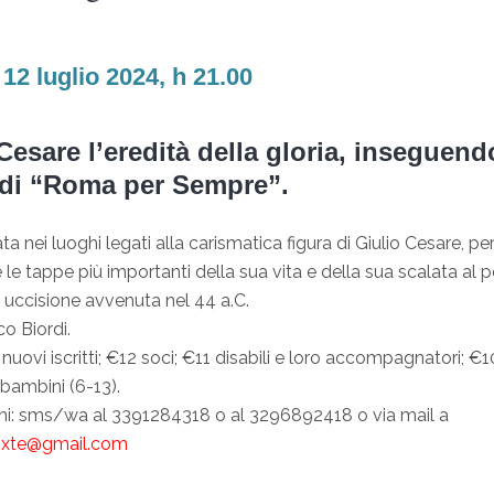
12 luglio 2024, h 21.00
Cesare l’eredità della gloria, inseguendo
di “Roma per Sempre”.
ta nei luoghi legati alla carismatica figura di Giulio Cesare, pe
e le tappe più importanti della sua vita e della sua scalata al p
e uccisione avvenuta nel 44 a.C.
o Biordi.
nuovi iscritti; €12 soci; €11 disabili e loro accompagnatori; €
 bambini (6-13).
ni: sms/wa al 3391284318 o al 3296892418 o via mail a
oxte@gmail.com