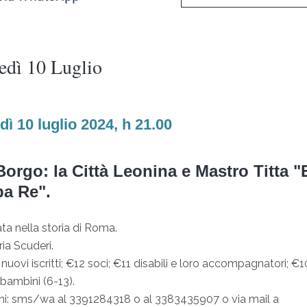
edì 10 Luglio
ì 10 luglio 2024, h 21.00
orgo: la Città Leonina e Mastro Titta "
pa Re".
ata nella storia di Roma.
ria Scuderi.
nuovi iscritti; €12 soci; €11 disabili e loro accompagnatori; €
 bambini (6-13).
ni: sms/wa al 3391284318 o al 3383435907 o via mail a