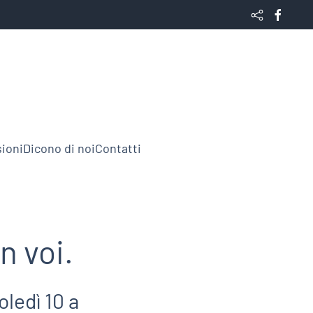
ioni
Dicono di noi
Contatti
n voi.
ledì 10 a