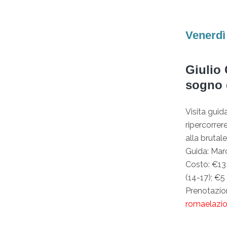
Venerdì 
Giulio 
sogno 
Visita guida
ripercorrer
alla brutal
Guida: Marc
Costo: €13 
(14-17); €5
Prenotazio
romaelazi