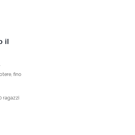
 il
r
otere, fino
10 ragazzi