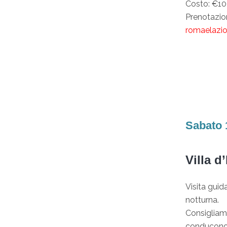
Costo: €10 
Prenotazio
romaelazi
Sabato 1
Villa d
Visita guid
notturna.
Consigliamo
conducono 