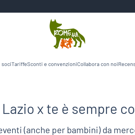
 soci
Tariffe
Sconti e convenzioni
Collabora con noi
Recens
Lazio x te è sempre co
eventi (anche per bambini) da merco