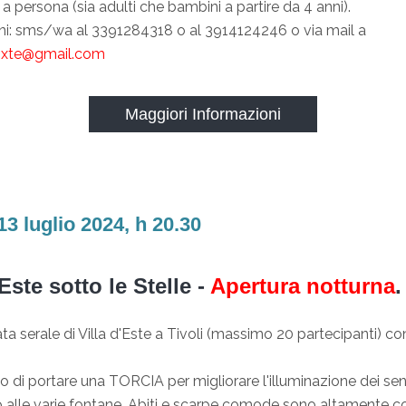
a persona (sia adulti che bambini a partire da 4 anni).
ni: sms/wa al 3391284318 o al 3914124246 o via mail a
oxte@gmail.com
Maggiori Informazioni
3 luglio 2024, h 20.30
’Este sotto le Stelle -
Apertura notturna
.
ata serale di Villa d'Este a Tivoli (massimo 20 partecipanti) c
 di portare una TORCIA per migliorare l'illuminazione dei sent
alle varie fontane. Abiti e scarpe comode sono altamente co