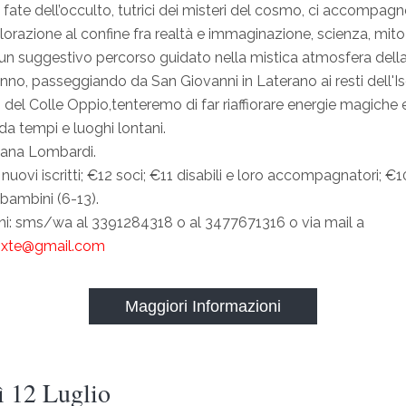
 fate dell’occulto, tutrici dei misteri del cosmo, ci accompag
orazione al confine fra realtà e immaginazione, scienza, mito
un suggestivo percorso guidato nella mistica atmosfera della
anno, passeggiando da San Giovanni in Laterano ai resti dell'
i del Colle Oppio,tenteremo di far riaffiorare energie magiche 
 da tempi e luoghi lontani.
riana Lombardi.
nuovi iscritti; €12 soci; €11 disabili e loro accompagnatori; €
 bambini (6-13).
ni: sms/wa al 3391284318 o al 3477671316 o via mail a
oxte@gmail.com
Maggiori Informazioni
ì 12 Luglio