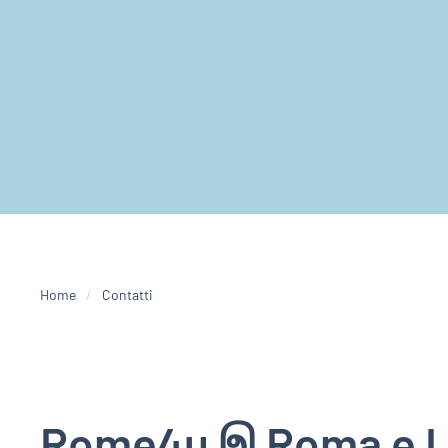
Home
Contatti
Rome4u இ Roma e La