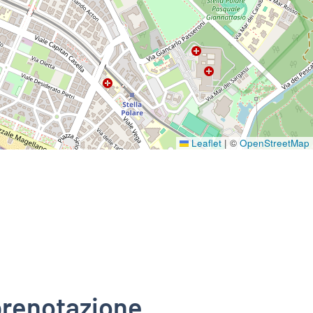
Leaflet
|
©
OpenStreetMap
prenotazione