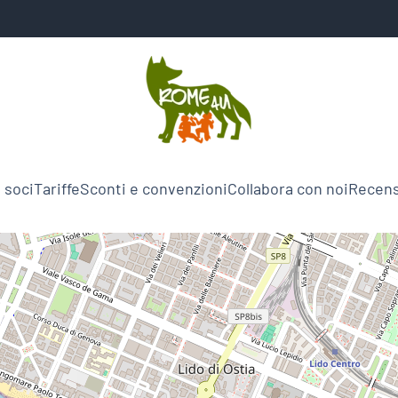
 soci
Tariffe
Sconti e convenzioni
Collabora con noi
Recens