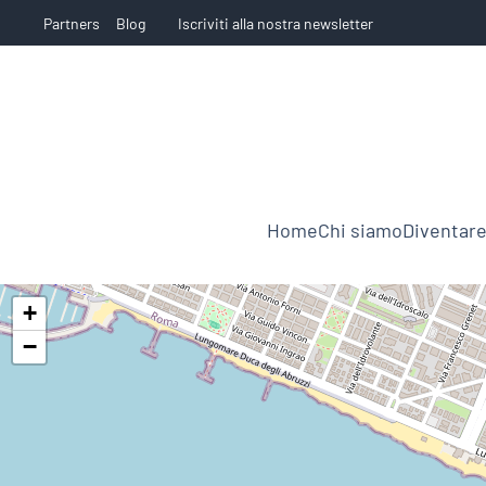
Partners
Blog
Iscriviti alla nostra newsletter
Home
Chi siamo
Diventare
+
−