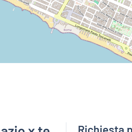
zio x te
Richiesta 