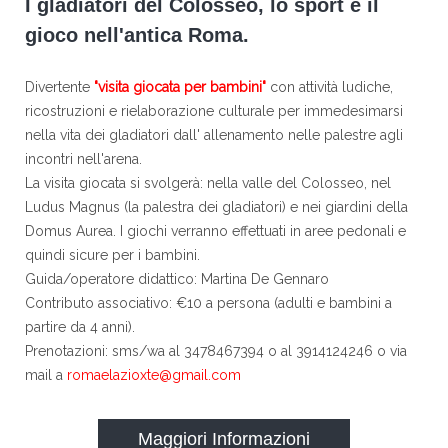
I gladiatori del Colosseo, lo sport e il
gioco nell'antica Roma.
Divertente
"visita giocata per bambini"
con attività ludiche,
ricostruzioni e rielaborazione culturale per immedesimarsi
nella vita dei gladiatori dall' allenamento nelle palestre agli
incontri nell'arena.
La visita giocata si svolgerà: nella valle del Colosseo, nel
Ludus Magnus (la palestra dei gladiatori) e nei giardini della
Domus Aurea. I giochi verranno effettuati in aree pedonali e
quindi sicure per i bambini.
Guida/operatore didattico: Martina De Gennaro
Contributo associativo: €10 a persona (adulti e bambini a
partire da 4 anni).
Prenotazioni: sms/wa al 3478467394 o al 3914124246 o via
mail a
romaelazioxte@gmail.com
Maggiori Informazioni