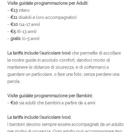
Visite guidate programmazione per Adulti:
-
€13
intero
-
€11
disabili e loro accompagnatori
-
€10
(14-17 anni)
-
€5
(6-13 anni)
-
gratis
(0-5 anni)
La tariffa include l'auricolare (vox)
che permette di ascoltare
le nostre guide in assoluto comfort, dandoci modo di
mantenere le distanze di sicurezza, e di soffermarci a
guardare un particolare, o fare una foto, senza perdere una
parola.
Visite guidate programmazione per Bambini:
-
€10
sia adulti che bambini a partire da 4 anni
La tariffa include l'auricolare (vox)
.
I bambini devono sempre essere accompagnati da un adulto
per motivi di sicurezza. Ogni adulto può accompagnare fino