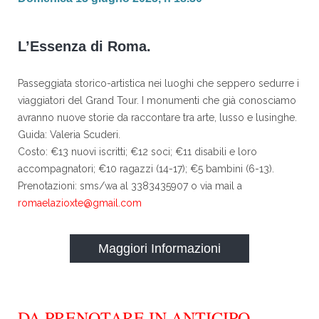
L’Essenza di Roma.
Passeggiata storico-artistica nei luoghi che seppero sedurre i
viaggiatori del Grand Tour. I monumenti che già conosciamo
avranno nuove storie da raccontare tra arte, lusso e lusinghe.
Guida: Valeria Scuderi.
Costo: €13 nuovi iscritti; €12 soci; €11 disabili e loro
accompagnatori; €10 ragazzi (14-17); €5 bambini (6-13).
Prenotazioni: sms/wa al 3383435907 o via mail a
romaelazioxte@gmail.com
Maggiori Informazioni
DA PRENOTARE IN ANTICIPO