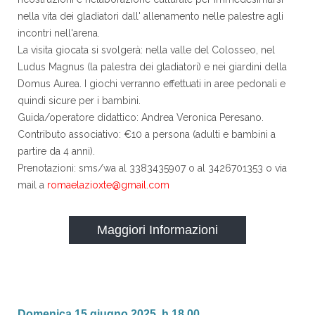
nella vita dei gladiatori dall' allenamento nelle palestre agli
incontri nell'arena.
La visita giocata si svolgerà: nella valle del Colosseo, nel
Ludus Magnus (la palestra dei gladiatori) e nei giardini della
Domus Aurea. I giochi verranno effettuati in aree pedonali e
quindi sicure per i bambini.
Guida/operatore didattico: Andrea Veronica Peresano.
Contributo associativo: €10 a persona (adulti e bambini a
partire da 4 anni).
Prenotazioni: sms/wa al 3383435907 o al 3426701353 o via
mail a
romaelazioxte@gmail.com
Maggiori Informazioni
Domenica 15 giugno 2025, h 18.00