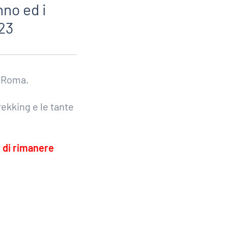
no ed i
023
i Roma.
ekking e le tante
e di rimanere