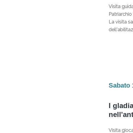
Visita guid
Patriarchi
La visita s
dell'abilit
Sabato 
I gladi
nell'an
Visita gioc