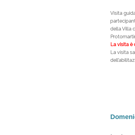
Visita guid
partecipanti
della Villa
Protomarti
La visita è
La visita s
dell’abilita
Domenic