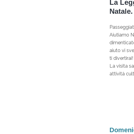
La Legg
Natale.
Passeggiat
Aiutiamo Ni
dimenticato
aiuto vi sv
ti divertirai!
La visita sa
attività cul
Domenic