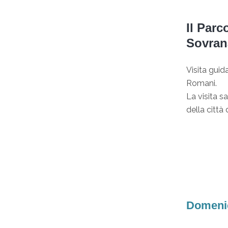
Il Parc
Sovran
Visita guid
Romani.
La visita s
della città
Domenic