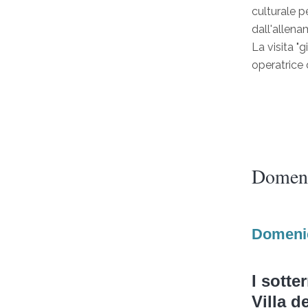
culturale p
dall'allenam
La visita "g
operatrice 
Domeni
Domenic
I sotter
Villa d