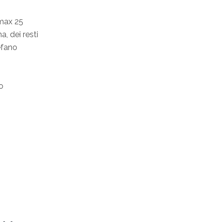
max 25
a, dei resti
tefano
so