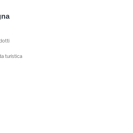
gna
dotti
a turistica