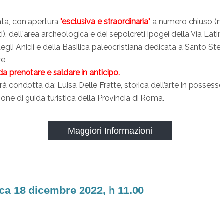
ata, con apertura
"esclusiva e straordinaria"
a numero chiuso (
), dell'area archeologica e dei sepolcreti ipogei della Via Latin
 degli Anicii e della Basilica paleocristiana dedicata a Santo S
re
 da prenotare e saldare in anticipo.
arà condotta da: Luisa Delle Fratte, storica dell’arte in posses
zione di guida turistica della Provincia di Roma.
Maggiori Informazioni
a 18 dicembre 2022, h 11.00