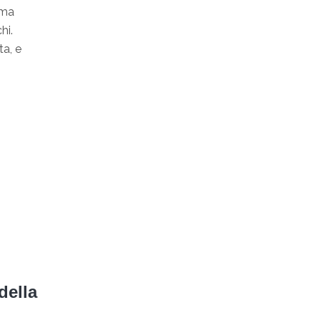
oma
hi.
ta, e
 della