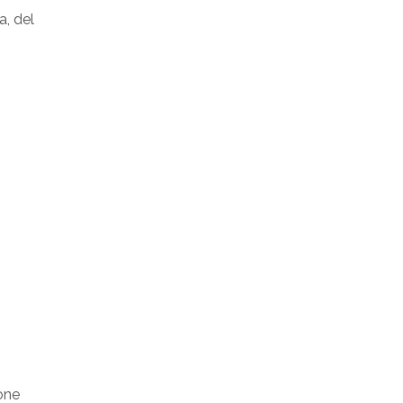
a, del
ione