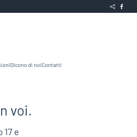
ioni
Dicono di noi
Contatti
n voi.
 17 e