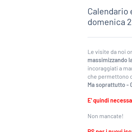
Calendario 
domenica 2
Le visite da noi 
massimizzando la 
incoraggiati a man
che permettono di
Ma soprattutto -
E' quindi necessa
Non mancate!
PS per i nuovi iscr