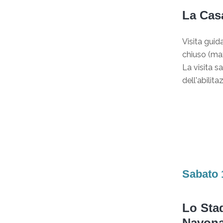
La Casa
Visita gui
chiuso (max
La visita 
dell'abilit
Sabato 
Lo Stad
Navona