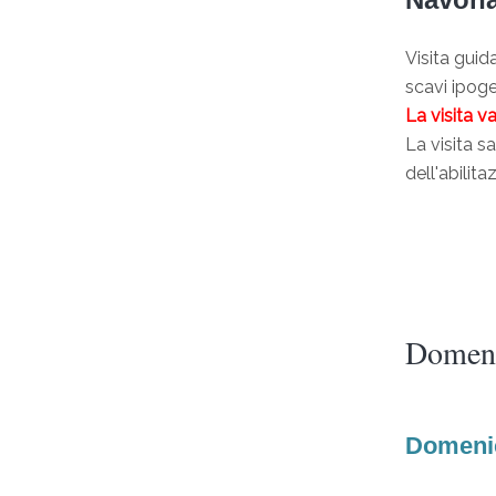
Visita gui
scavi ipoge
La visita v
La visita s
dell'abilit
Domeni
Domenic