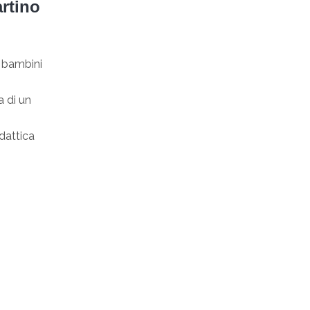
artino
2 bambini
a di un
idattica