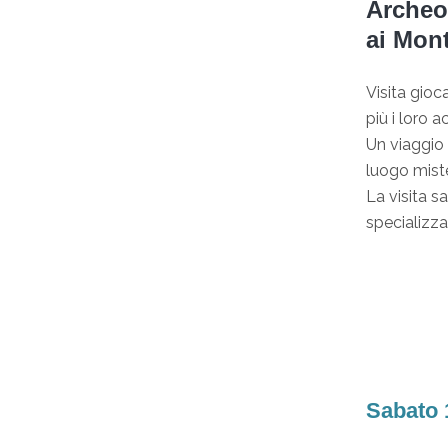
Archeol
ai Mont
Visita gioc
più i loro 
Un viaggio 
luogo miste
La visita s
specializza
Sabato 