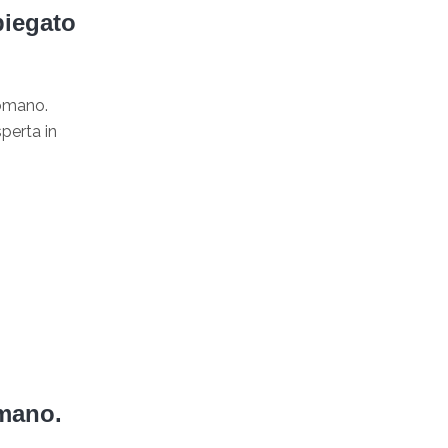
piegato
romano.
sperta in
omano.