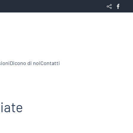
ioni
Dicono di noi
Contatti
iate