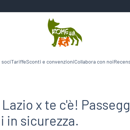
 soci
Tariffe
Sconti e convenzioni
Collabora con noi
Recens
Lazio x te c'è! Passegg
i in sicurezza.