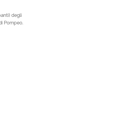
nti) degli
o di Pompeo.