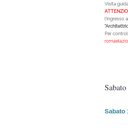
Visita gui
ATTENZIO
l'ingresso 
"Architettri
Per control
romaelazi
Sabato
Sabato 