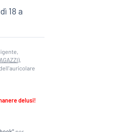
dì 18 a
vigente,
RAGAZZI
),
dell'auricolare
manere delusi!
ebook"
per