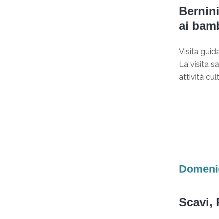
Bernini
ai bamb
Visita guid
La visita s
attività cul
Domenic
Scavi,