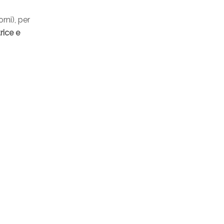
rni), per
trice e