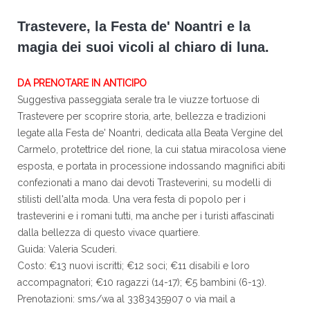
Trastevere, la Festa de' Noantri e la
magia dei suoi vicoli al chiaro di luna.
DA PRENOTARE IN ANTICIPO
Suggestiva passeggiata serale tra le viuzze tortuose di
Trastevere per scoprire storia, arte, bellezza e tradizioni
legate alla Festa de' Noantri, dedicata alla Beata Vergine del
Carmelo, protettrice del rione, la cui statua miracolosa viene
esposta, e portata in processione indossando magnifici abiti
confezionati a mano dai devoti Trasteverini, su modelli di
stilisti dell'alta moda. Una vera festa di popolo per i
trasteverini e i romani tutti, ma anche per i turisti affascinati
dalla bellezza di questo vivace quartiere.
Guida: Valeria Scuderi.
Costo: €13 nuovi iscritti; €12 soci; €11 disabili e loro
accompagnatori; €10 ragazzi (14-17); €5 bambini (6-13).
Prenotazioni: sms/wa al 3383435907 o via mail a