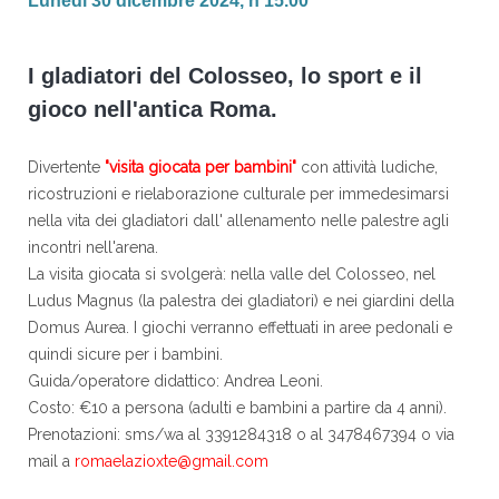
Lunedì 30 dicembre 2024, h 15.00
I gladiatori del Colosseo, lo sport e il
gioco nell'antica Roma.
Divertente
"visita giocata per bambini"
con attività ludiche,
ricostruzioni e rielaborazione culturale per immedesimarsi
nella vita dei gladiatori dall' allenamento nelle palestre agli
incontri nell'arena.
La visita giocata si svolgerà: nella valle del Colosseo, nel
Ludus Magnus (la palestra dei gladiatori) e nei giardini della
Domus Aurea. I giochi verranno effettuati in aree pedonali e
quindi sicure per i bambini.
Guida/operatore didattico: Andrea Leoni.
Costo: €10 a persona (adulti e bambini a partire da 4 anni).
Prenotazioni: sms/wa al 3391284318 o al 3478467394 o via
mail a
romaelazioxte@gmail.com