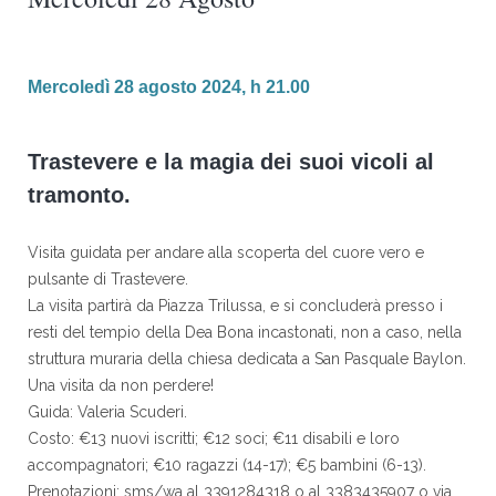
Mercoledì 28 agosto 2024, h 21.00
Trastevere e la magia dei suoi vicoli al
tramonto.
Visita guidata per andare alla scoperta del cuore vero e
pulsante di Trastevere.
La visita partirà da Piazza Trilussa, e si concluderà presso i
resti del tempio della Dea Bona incastonati, non a caso, nella
struttura muraria della chiesa dedicata a San Pasquale Baylon.
Una visita da non perdere!
Guida: Valeria Scuderi.
Costo: €13 nuovi iscritti; €12 soci; €11 disabili e loro
accompagnatori; €10 ragazzi (14-17); €5 bambini (6-13).
Prenotazioni: sms/wa al 3391284318 o al 3383435907 o via