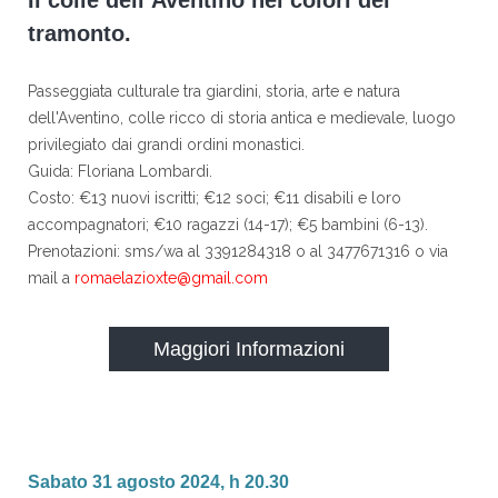
Il colle dell’Aventino nei colori del
tramonto.
Passeggiata culturale tra giardini, storia, arte e natura
dell'Aventino, colle ricco di storia antica e medievale, luogo
privilegiato dai grandi ordini monastici.
Guida: Floriana Lombardi.
Costo: €13 nuovi iscritti; €12 soci; €11 disabili e loro
accompagnatori; €10 ragazzi (14-17); €5 bambini (6-13).
Prenotazioni: sms/wa al 3391284318 o al 3477671316 o via
mail a
romaelazioxte@gmail.com
Maggiori Informazioni
Sabato 31 agosto 2024, h 20.30