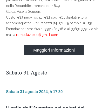
passato di fasti papalini, e all'eroica resistenza garibaldina
della Repubblica romana del 1849.
Guida: Valeria Scuderi.
Costo: €13 nuovi iscritti; €12 soci; €11 disabili e loro
accompagnatori; €10 ragazzi (14-17); €5 bambini (6-13).
Prenotazioni: sms/wa al 3391284318 o al 3383435907 o via
mail a
romaelazioxte@gmail.com
Maggiori Informazioni
Sabato 31 Agosto
Sabato 31 agosto 2024, h 17.30