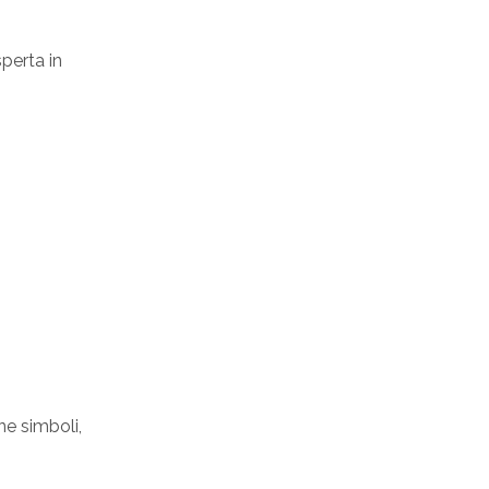
sperta in
ne simboli,