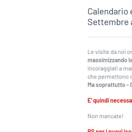
Calendario 
Settembre 
Le visite da noi 
massimizzando la 
incoraggiati a man
che permettono di
Ma soprattutto -
E' quindi necessa
Non mancate!
PS per i nuovi iscr