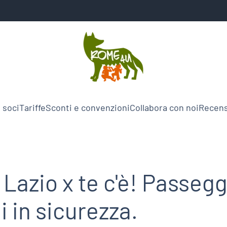
 soci
Tariffe
Sconti e convenzioni
Collabora con noi
Recens
Lazio x te c'è! Passegg
i in sicurezza.