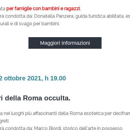
ata
per famiglie con bambini e ragazzi
.
arà condotta da: Donatella Panzera, guida turistica abilitata, e
turali e di svago per bambini.
Maggiori Informazioni
2 ottobre 2021, h 19.00
ri della Roma occulta.
 nei luoghi più affascinanti della Roma esoterica per decifrar
reti.
arà condotta da: Marco Biordi, storico dell'arte in possesso