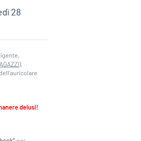
edì 28
vigente,
RAGAZZI
),
dell'auricolare
manere delusi!
ebook"
per