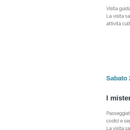
Visita guid
La visita s
attività cul
Sabato 
I miste
Passeggiata
codici e seg
La visita s