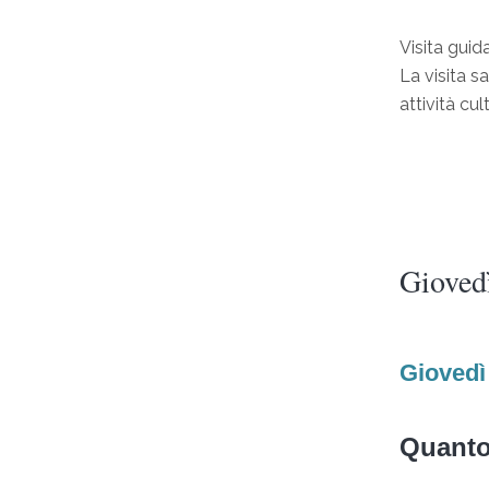
Visita guid
La visita s
attività cul
Gioved
Giovedì
Quanto 