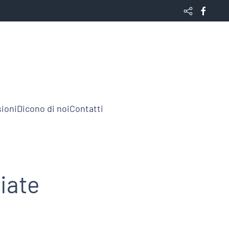
ioni
Dicono di noi
Contatti
iate