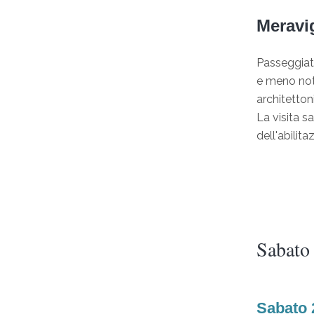
Meravig
Passeggiata
e meno not
architetton
La visita s
dell'abilita
Sabato
Sabato 