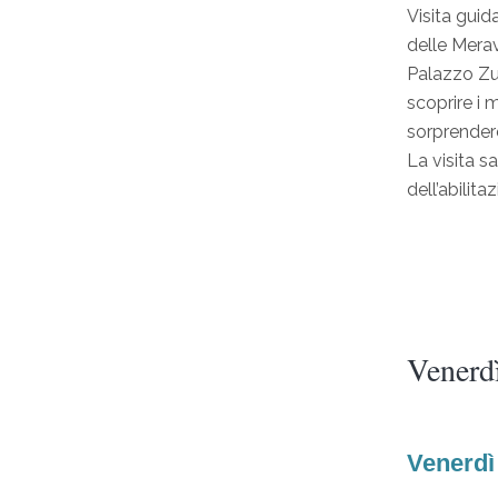
Visita guid
delle Merav
Palazzo Zuc
scoprire i 
sorprenderc
La visita s
dell’abilita
Venerd
Venerdì 